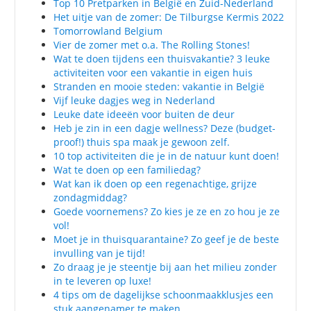
Top 10 Pretparken in België en Zuid-Nederland
Het uitje van de zomer: De Tilburgse Kermis 2022
Tomorrowland Belgium
Vier de zomer met o.a. The Rolling Stones!
Wat te doen tijdens een thuisvakantie? 3 leuke
activiteiten voor een vakantie in eigen huis
Stranden en mooie steden: vakantie in België
Vijf leuke dagjes weg in Nederland
Leuke date ideeën voor buiten de deur
Heb je zin in een dagje wellness? Deze (budget-
proof!) thuis spa maak je gewoon zelf.
10 top activiteiten die je in de natuur kunt doen!
Wat te doen op een familiedag?
Wat kan ik doen op een regenachtige, grijze
zondagmiddag?
Goede voornemens? Zo kies je ze en zo hou je ze
vol!
Moet je in thuisquarantaine? Zo geef je de beste
invulling van je tijd!
Zo draag je je steentje bij aan het milieu zonder
in te leveren op luxe!
4 tips om de dagelijkse schoonmaakklusjes een
stuk aangenamer te maken