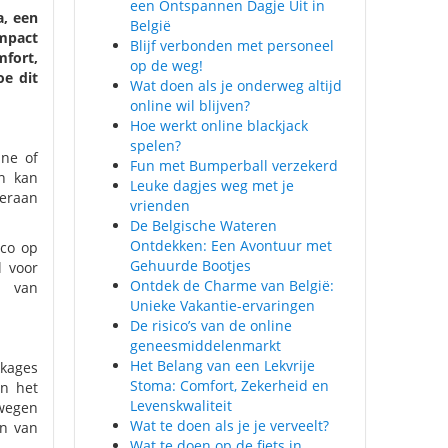
een Ontspannen Dagje Uit in
a, een
België
impact
Blijf verbonden met personeel
fort,
op de weg!
oe dit
Wat doen als je onderweg altijd
online wil blijven?
Hoe werkt online blackjack
spelen?
ine of
Fun met Bumperball verzekerd
n kan
Leuke dagjes weg met je
ieraan
vrienden
De Belgische Wateren
Ontdekken: Een Avontuur met
ico op
Gehuurde Bootjes
l voor
Ontdek de Charme van België:
n van
Unieke Vakantie-ervaringen
De risico’s van de online
geneesmiddelenmarkt
Het Belang van een Lekvrije
kkages
Stoma: Comfort, Zekerheid en
en het
Levenskwaliteit
ewegen
Wat te doen als je je verveelt?
jn van
Wat te doen op de fiets in