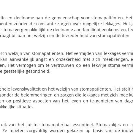
ractie en deelname aan de gemeenschap voor stomapatiënten. Het
menten zonder de constante zorgen over mogelijke lekkages. Het 
e stoma vergemakkelijkt de deelname aan familiebijeenkomsten, fee
t draagt bij aan het welzijn en de tevredenheid van stomapatiënten.
gisch welzijn van stomapatiënten. Het vermijden van lekkages verm
 kan aanvankelijk angst en onzekerheid met zich meebrengen, 
en. Het vermogen om te vertrouwen op een lekvrije stoma verm
re geestelijke gezondheid.
gehele levenskwaliteit en het welzijn van stomapatiënten. Het stelt 
en zonder de belemmeringen en zorgen die lekkages met zich mee 
en op positieve aspecten van het leven en te genieten van dage
kelijke situaties.
uik van het juiste stomamateriaal essentieel. Stomazakjes en -
. Ze moeten zorgvuldig worden gekozen op basis van de indiv