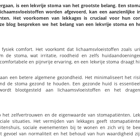
aan, is een lekvrije stoma van het grootste belang. Een stom
ichaamsvloeistoffen worden afgevoerd, kan een aanzienlijke 
nten. Het voorkomen van lekkages is cruciaal voor hun com
deze blog bespreken we het belang van een lekvrije stoma en h
 fysiek comfort. Het voorkomt dat lichaamsvloeistoffen zoals ur
 de stoma, wat irritatie, roodheid en zelfs huidaandoeninge
mfortabele en pijnvrije ervaring, en een lekvrije stoma draagt h
aan een betere algemene gezondheid. Het minimaliseert het ris
rond de stoma gezond te houden. Een gezonde huid is essentiee
wordt blootgesteld aan lichaamsvloeistoffen en het drage
op het zelfvertrouwen en de eigenwaarde van stomapatiënten. Le
iale situaties. Het vermijden van lekkages geeft stomapatiënt
itenshuis, sociale evenementen bij te wonen en zich vrij te b
t gevoel van normaliteit en het behoud van hun waardigheid zi