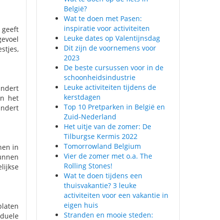
België?
Wat te doen met Pasen:
inspiratie voor activiteiten
 geeft
Leuke dates op Valentijnsdag
gevoel
Dit zijn de voornemens voor
stjes,
2023
De beste cursussen voor in de
schoonheidsindustrie
Leuke activiteiten tijdens de
indert
kerstdagen
en het
Top 10 Pretparken in België en
indert
Zuid-Nederland
Het uitje van de zomer: De
Tilburgse Kermis 2022
Tomorrowland Belgium
hen in
Vier de zomer met o.a. The
kunnen
Rolling Stones!
lijkse
Wat te doen tijdens een
thuisvakantie? 3 leuke
activiteiten voor een vakantie in
eigen huis
platen
Stranden en mooie steden:
iduele