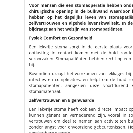
Voor mensen die een stomaoperatie hebben onderg
chirurgische opening in de buikwand waardoor l
hebben op het dagelijks leven van stomapatië
zelfvertrouwen en algehele levenskwaliteit. In 
bijdraagt aan het welzijn van stomapatiënten.
Fysiek Comfort en Gezondheid
Een lekvrije stoma zorgt in de eerste plaats voor
ontlasting in contact komen met de huid rondom
veroorzaken. Stomapatiënten hebben recht op een co
bij.
Bovendien draagt het voorkomen van lekkages bij 
infecties en complicaties, en helpt om de huid 
stomapatiënten, aangezien deze voortdurend 
stomamateriaal.
Zelfvertrouwen en Eigenwaarde
Een lekvrije stoma heeft ook een directe impact 
kunnen gênant en vernederend zijn, vooral in soc
vertrouwen om deel te nemen aan activiteiten bu
zonder angst voor onvoorziene gebeurtenissen. He
onschatbare waarde.