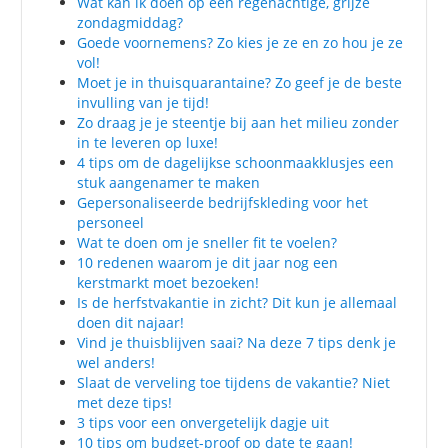
Wat kan ik doen op een regenachtige, grijze
zondagmiddag?
Goede voornemens? Zo kies je ze en zo hou je ze
vol!
Moet je in thuisquarantaine? Zo geef je de beste
invulling van je tijd!
Zo draag je je steentje bij aan het milieu zonder
in te leveren op luxe!
4 tips om de dagelijkse schoonmaakklusjes een
stuk aangenamer te maken
Gepersonaliseerde bedrijfskleding voor het
personeel
Wat te doen om je sneller fit te voelen?
10 redenen waarom je dit jaar nog een
kerstmarkt moet bezoeken!
Is de herfstvakantie in zicht? Dit kun je allemaal
doen dit najaar!
Vind je thuisblijven saai? Na deze 7 tips denk je
wel anders!
Slaat de verveling toe tijdens de vakantie? Niet
met deze tips!
3 tips voor een onvergetelijk dagje uit
10 tips om budget-proof op date te gaan!